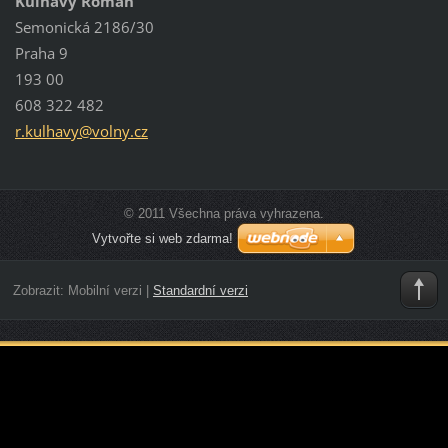
Kulhavý Roman
Semonická 2186/30
Praha 9
193 00
608 322 482
r.kulhav
y@volny.
cz
© 2011 Všechna práva vyhrazena.
Vytvořte si web zdarma!
Zobrazit:
Mobilní verzi
|
Standardní verzi